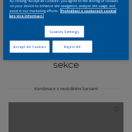
By clicking “Accept All Cookies”, you agree to the storing of cookies
Najít výrobek v tomto odstínu
on your device to enhance site navigation, analyze site usage, and
assist in our marketing efforts.
Prohlášení o souborech cookie
pro více informací.
Do toho
Cookies Settings
Accept All Cookies
Reject All
Koordinovat barevné
sekce
Kombinace s neutrálními barvami