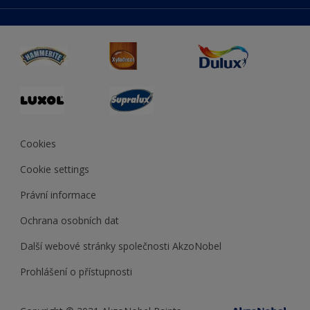
duluxmaliar.sk
Mapa stránek
Přístupnost
duluxprodejnabarev.cz
Přesnost barev
duluxpredajnafarieb.sk
Cookies
Cookie settings
Právní informace
Ochrana osobních dat
Další webové stránky společnosti AkzoNobel
Prohlášení o přístupnosti