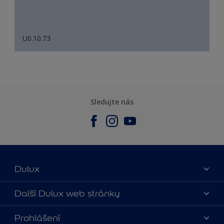
U0.10.73
Sledujte nás
Dulux
O nás
Další Dulux web stránky
Kontaktujte nás
duluxmalir.cz
Prohlášení
Najít obchod