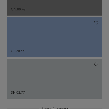
ON.00.49
U2.20.64
SN.02.77
Barevné schéma