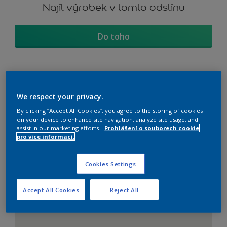
Najít výrobek v tomto odstínu
Do toho
Koordinovat barevné
We respect your privacy.
sekce
By clicking “Accept All Cookies”, you agree to the storing of cookies
on your device to enhance site navigation, analyze site usage, and
assist in our marketing efforts.
Prohlášení o souborech cookie
pro více informací.
The Perfect White
Cookies Settings
Accept All Cookies
Reject All