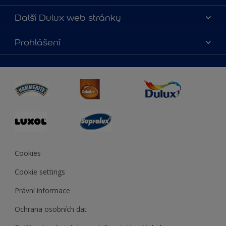
O nás
Další Dulux web stránky
Kontaktujte nás
duluxmalir.cz
Prohlášení
Najít obchod
duluxmaliar.sk
Mapa stránek
Přístupnost
duluxprodejnabarev.cz
Přesnost barev
duluxpredajnafarieb.sk
Cookies
Cookie settings
Právní informace
Ochrana osobních dat