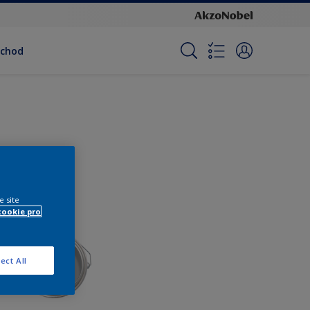
bchod
e site
cookie pro
ect All