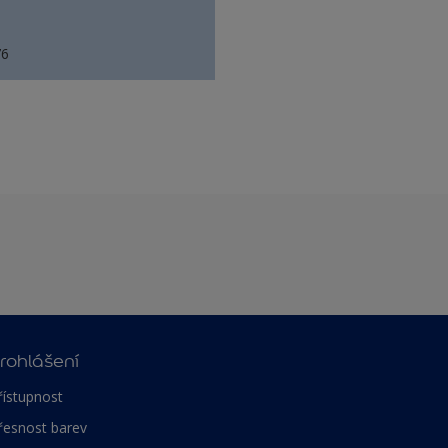
76
rohlášení
řístupnost
řesnost barev