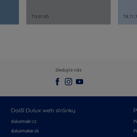
TN.01.65
T8.11.
Sledujte nás
Další Dulux web stránky
P
duluxmalir.cz
P
duluxmaliar.sk
P