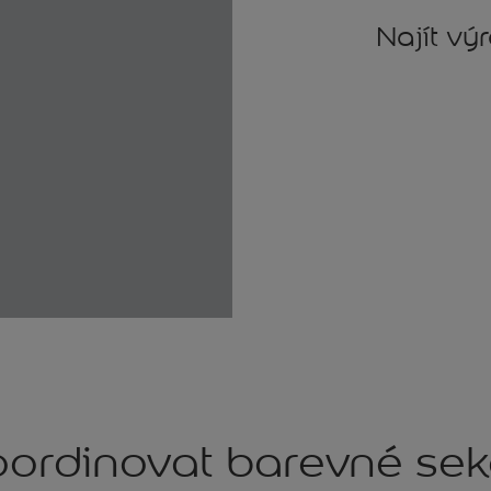
Najít vý
ordinovat barevné se