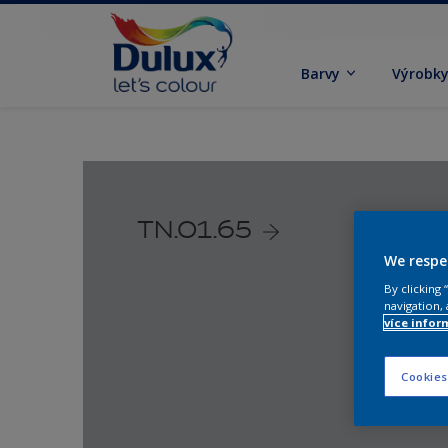
Barvy
Výrobk
TN.01.65
We respe
By clicking
navigation, 
více infor
Cookies