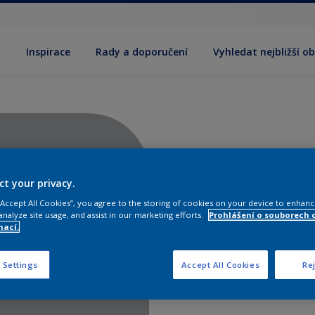
y
Inspirace
Rady a doporučení
Vyhledat nejbližší o
ct your privacy.
 “Accept All Cookies”, you agree to the storing of cookies on your device to enhanc
analyze site usage, and assist in our marketing efforts.
Prohlášení o souborech 
mací.
 Settings
Accept All Cookies
Rej