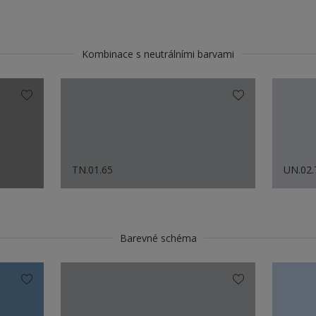
Kombinace s neutrálními barvami
TN.01.65
UN.02.
Barevné schéma