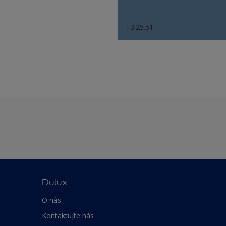
T3.25.51
Dulux
O nás
Kontaktujte nás