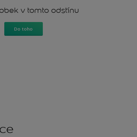
robek v tomto odstínu
Do toho
kce