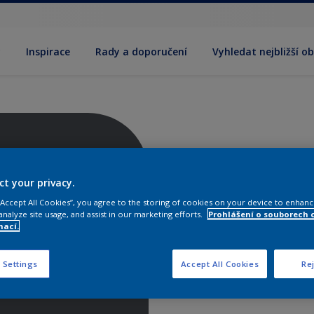
y
Inspirace
Rady a doporučení
Vyhledat nejbližší o
ct your privacy.
 “Accept All Cookies”, you agree to the storing of cookies on your device to enhanc
analyze site usage, and assist in our marketing efforts.
Prohlášení o souborech 
mací.
 Settings
Accept All Cookies
Rej