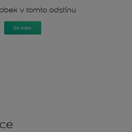
robek v tomto odstínu
Do toho
kce