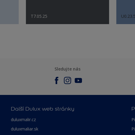
T7.05.25
U0.23.
Sledujte nás
Další Dulux web stránky
P
duluxmalir.cz
P
duluxmaliar.sk
P