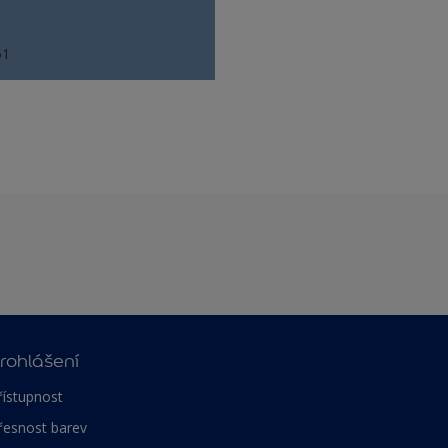
51
rohlášení
řístupnost
řesnost barev