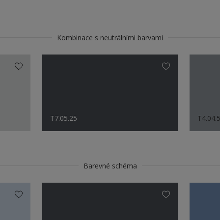
Kombinace s neutrálními barvami
T7.05.25
T4.04.
Barevné schéma