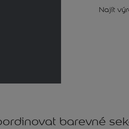
Najít vý
ordinovat barevné se