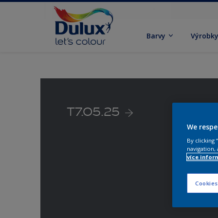
Barvy
Výrobk
T7.05.25
We respe
By clicking
navigation, 
více infor
Cookies