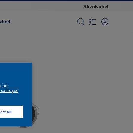
bchod
e site
cookie pro
ect All