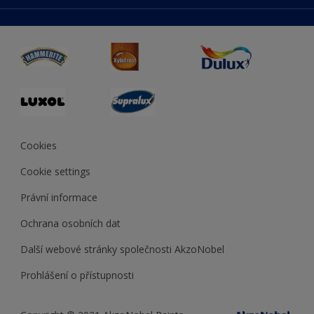
duluxmaliar.sk
Mapa stránek
Přístupnost
duluxprodejnabarev.cz
Přesnost barev
duluxpredajnafarieb.sk
Cookies
Cookie settings
Právní informace
Ochrana osobních dat
Další webové stránky společnosti AkzoNobel
Prohlášení o přístupnosti