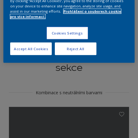
By clicking “Accept All Cookies”, you agree to the storing of cookies
Najít výrobek v tomto odstínu
on your device to enhance site navigation, analyze site usage, and
assist in our marketing efforts.
Prohlášení o souborech cookie
pro více informací.
Do toho
Cookies Settings
Accept All Cookies
Reject All
Koordinovat barevné
sekce
Kombinace s neutrálními barvami