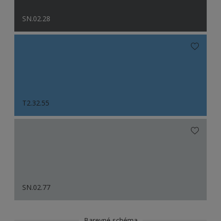
SN.02.28
T2.32.55
SN.02.77
Barevné schéma