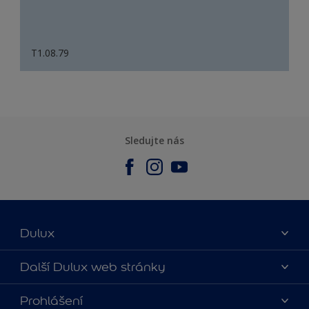
T1.08.79
Sledujte nás
Dulux
O nás
Další Dulux web stránky
Kontaktujte nás
duluxmalir.cz
Prohlášení
Najít obchod