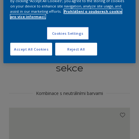
By clicking “Accept All Cookies”, you agree to the storing of cookies
Najít výrobek v tomto odstínu
on your device to enhance site navigation, analyze site usage, and
assist in our marketing efforts.
Prohlášení o souborech cookie
pro více informací.
Do toho
Cookies Settings
Accept All Cookies
Reject All
Koordinovat barevné
sekce
Kombinace s neutrálními barvami