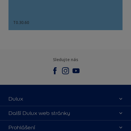
T0.30.60
Sledujte nás
Dulux
O nás
Další Dulux web stránky
Kontaktujte nás
duluxmalir.cz
Prohlášení
Najít obchod