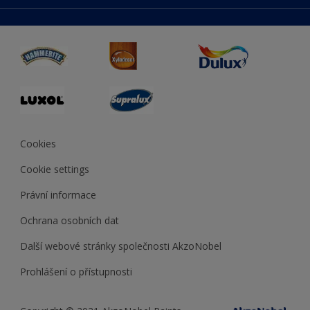
duluxmaliar.sk
Mapa stránek
Přístupnost
duluxprodejnabarev.cz
Přesnost barev
duluxpredajnafarieb.sk
Cookies
Cookie settings
Právní informace
Ochrana osobních dat
Další webové stránky společnosti AkzoNobel
Prohlášení o přístupnosti