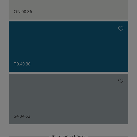
ON.00.86
T0.40.30
S4.04.62
Barevné schéma