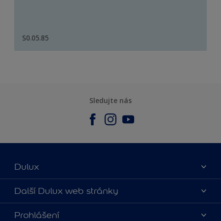
S0.05.85
Sledujte nás
Dulux
O nás
Další Dulux web stránky
Kontaktujte nás
duluxmalir.cz
Prohlášení
Najít obchod