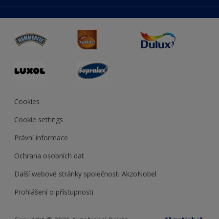
duluxmaliar.sk
Mapa stránek
Přístupnost
duluxprodejnabarev.cz
Přesnost barev
duluxpredajnafarieb.sk
Cookies
Cookie settings
Právní informace
Ochrana osobních dat
Další webové stránky společnosti AkzoNobel
Prohlášení o přístupnosti