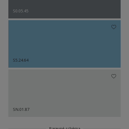
S0.05.45
S5.24.64
SN.01.87
Barevné schéma