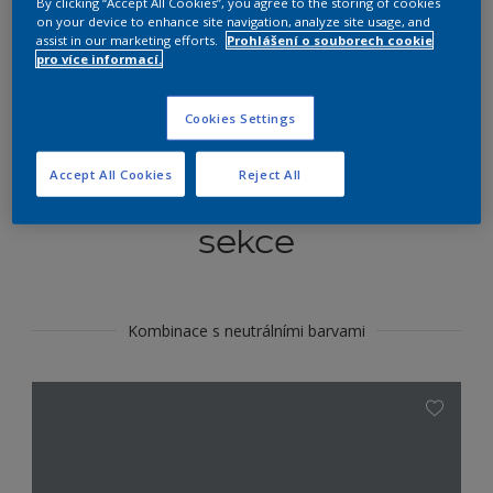
By clicking “Accept All Cookies”, you agree to the storing of cookies
Najít výrobek v tomto odstínu
on your device to enhance site navigation, analyze site usage, and
assist in our marketing efforts.
Prohlášení o souborech cookie
pro více informací.
Do toho
Cookies Settings
Accept All Cookies
Reject All
Koordinovat barevné
sekce
Kombinace s neutrálními barvami