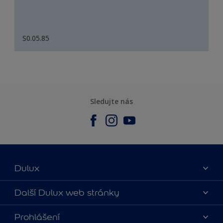
S0.05.85
Sledujte nás
Dulux
O nás
Další Dulux web stránky
Kontaktujte nás
duluxmalir.cz
Prohlášení
Najít obchod