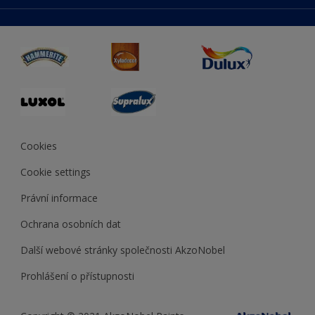
duluxmaliar.sk
Mapa stránek
Přístupnost
duluxprodejnabarev.cz
Přesnost barev
duluxpredajnafarieb.sk
Cookies
Cookie settings
Právní informace
Ochrana osobních dat
Další webové stránky společnosti AkzoNobel
Prohlášení o přístupnosti