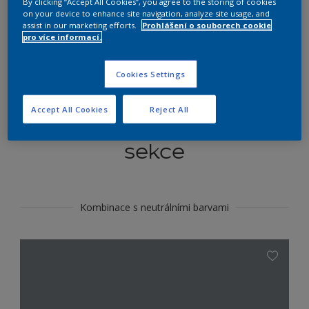
By clicking “Accept All Cookies”, you agree to the storing of cookies
Najít výrobek v tomto odstínu
on your device to enhance site navigation, analyze site usage, and
assist in our marketing efforts.
Prohlášení o souborech cookie
pro více informací.
Do toho
Cookies Settings
Accept All Cookies
Reject All
Koordinovat barevné
sekce
Kombinace s neutrálními barvami