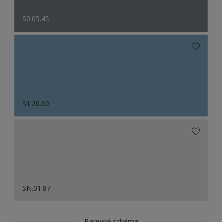
S0.05.45
S1.20.60
SN.01.87
Barevné schéma