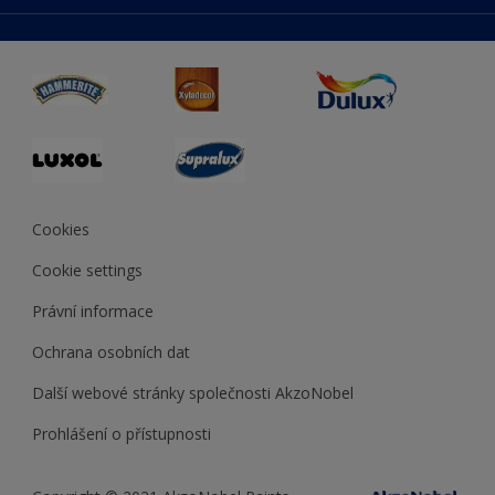
duluxmaliar.sk
Mapa stránek
Přístupnost
duluxprodejnabarev.cz
Přesnost barev
duluxpredajnafarieb.sk
Cookies
Cookie settings
Právní informace
Ochrana osobních dat
Další webové stránky společnosti AkzoNobel
Prohlášení o přístupnosti