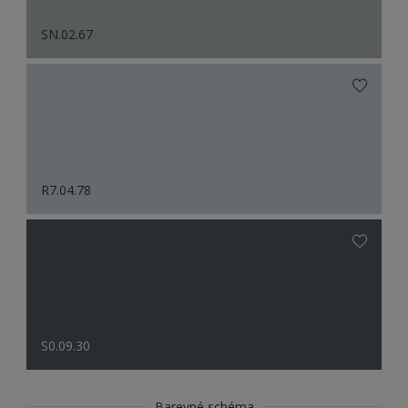
SN.02.67
R7.04.78
S0.09.30
Barevné schéma