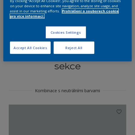
By clicking “Accept All Cookies”, you agree to the storing of cookies
Najít výrobek v tomto odstínu
on your device to enhance site navigation, analyze site usage, and
assist in our marketing efforts.
Prohlášení o souborech cookie
pro více informací.
Do toho
Cookies Settings
Accept All Cookies
Reject All
Koordinovat barevné
sekce
Kombinace s neutrálními barvami