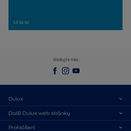
S3.56.42
Sledujte nás
Dulux
O nás
Další Dulux web stránky
Kontaktujte nás
duluxmalir.cz
Prohlášení
Najít obchod