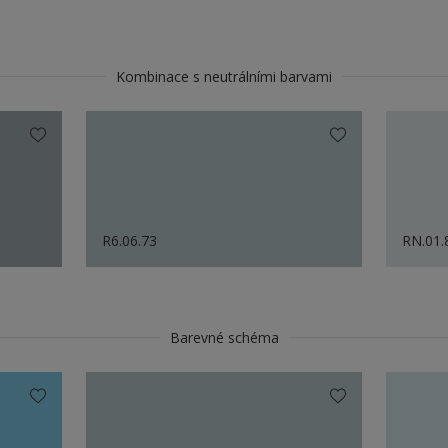
Kombinace s neutrálními barvami
R6.06.73
RN.01.
Barevné schéma