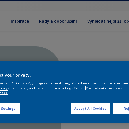
y
Inspirace
Rady a doporučení
Vyhledat nejbližší o
ct your privacy.
 “Accept All Cookies”, you agree to the storing of cookies on your device to enhanc
analyze site usage, and assist in our marketing efforts.
Prohlášení o souborech 
mací.
 Settings
Accept All Cookies
Rej