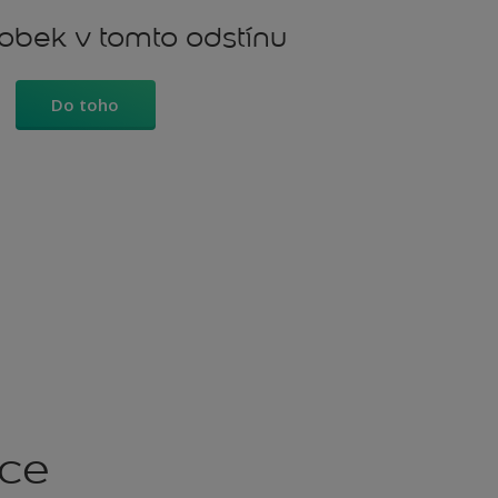
robek v tomto odstínu
Do toho
kce