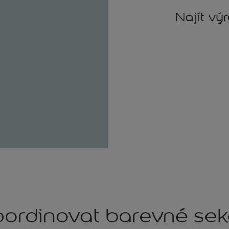
Najít vý
ordinovat barevné se