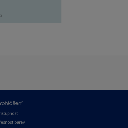
83
rohlášení
řístupnost
řesnost barev