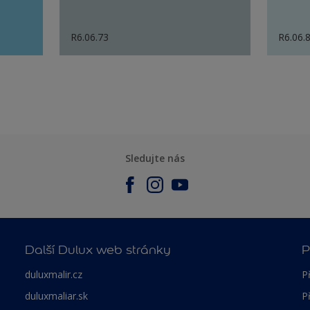
R6.06.73
R6.06.
Sledujte nás
Další Dulux web stránky
P
duluxmalir.cz
P
duluxmaliar.sk
P