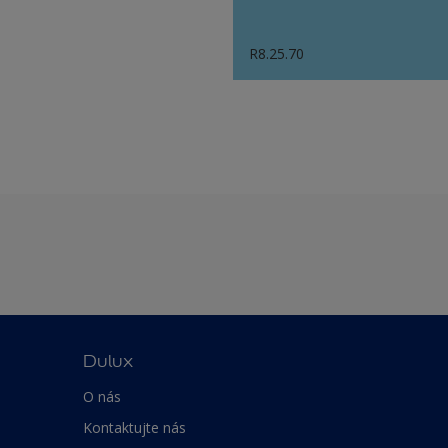
R8.25.70
Dulux
O nás
Kontaktujte nás