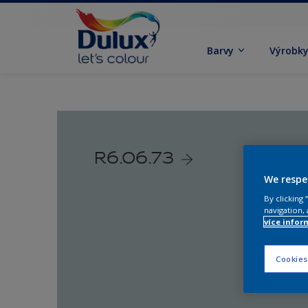
Barvy
Výrobk
R6.06.73
We respe
By clicking
navigation, 
více infor
Cookies