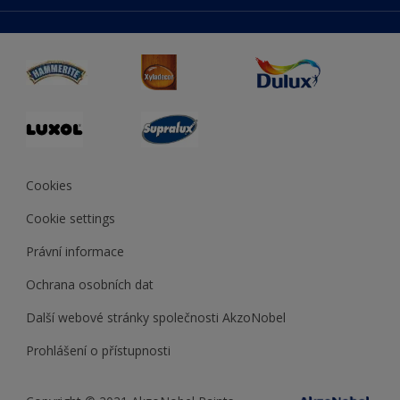
duluxmaliar.sk
Mapa stránek
Přístupnost
duluxprodejnabarev.cz
Přesnost barev
duluxpredajnafarieb.sk
Cookies
Cookie settings
Právní informace
Ochrana osobních dat
Další webové stránky společnosti AkzoNobel
Prohlášení o přístupnosti