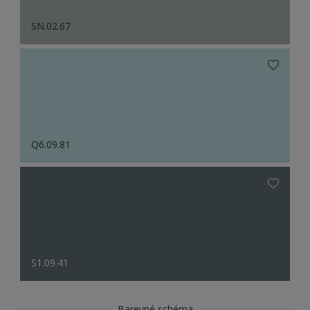
SN.02.67
Q6.09.81
S1.09.41
Barevné schéma