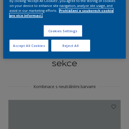
By clicking “Accept All Cookies”, you agree to the storing of cookies
Najít výrobek v tomto odstínu
on your device to enhance site navigation, analyze site usage, and
assist in our marketing efforts.
Prohlášení o souborech cookie
pro více informací.
Do toho
Cookies Settings
Accept All Cookies
Reject All
Koordinovat barevné
sekce
Kombinace s neutrálními barvami