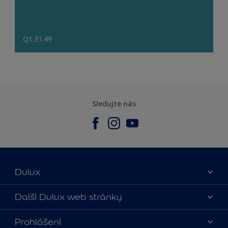
Q1.31.49
Sledujte nás
Dulux
O nás
Další Dulux web stránky
Kontaktujte nás
duluxmalir.cz
Prohlášení
Najít obchod