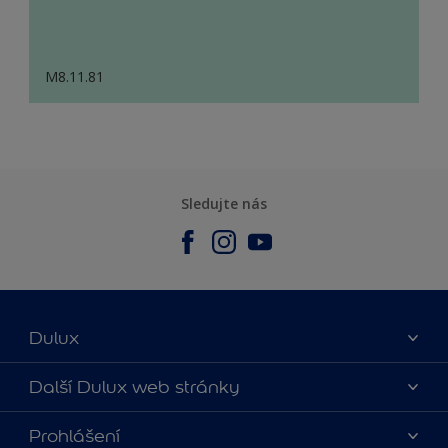
M8.11.81
Sledujte nás
Dulux
O nás
Další Dulux web stránky
Kontaktujte nás
duluxmalir.cz
Prohlášení
Najít obchod