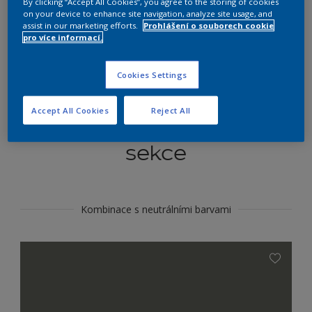
By clicking “Accept All Cookies”, you agree to the storing of cookies
Najít výrobek v tomto odstínu
on your device to enhance site navigation, analyze site usage, and
assist in our marketing efforts.
Prohlášení o souborech cookie
pro více informací.
Do toho
Cookies Settings
Accept All Cookies
Reject All
Koordinovat barevné
sekce
Kombinace s neutrálními barvami