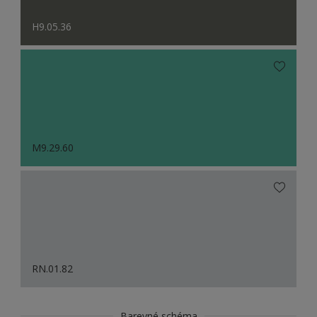
H9.05.36
M9.29.60
RN.01.82
Barevné schéma