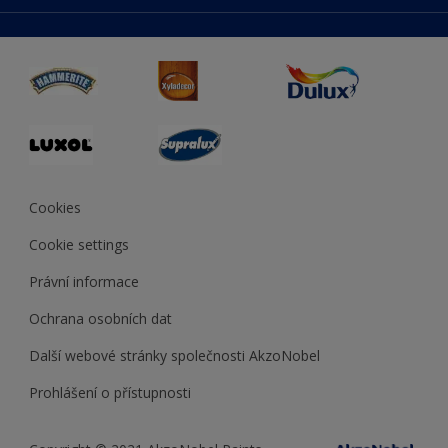
duluxmaliar.sk
Mapa stránek
Přístupnost
duluxprodejnabarev.cz
Přesnost barev
duluxpredajnafarieb.sk
Cookies
Cookie settings
Právní informace
Ochrana osobních dat
Další webové stránky společnosti AkzoNobel
Prohlášení o přístupnosti