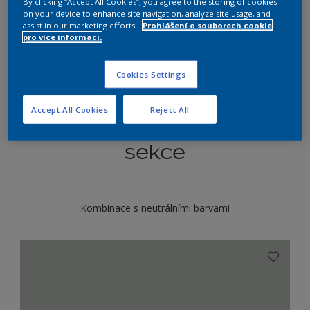
By clicking “Accept All Cookies”, you agree to the storing of cookies
Najít výrobek v tomto odstínu
on your device to enhance site navigation, analyze site usage, and
assist in our marketing efforts.
Prohlášení o souborech cookie
pro více informací.
Do toho
Cookies Settings
Accept All Cookies
Reject All
Koordinovat barevné
sekce
Kombinace s neutrálními barvami