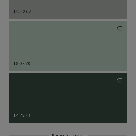
LN.02.67
L8.07.78
L4.25.23
Barevné schéma