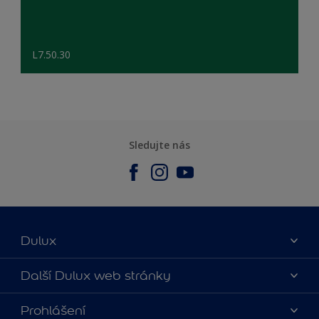
L7.50.30
Sledujte nás
Dulux
O nás
Další Dulux web stránky
Kontaktujte nás
duluxmalir.cz
Prohlášení
Najít obchod