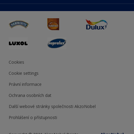
duluxmaliar.sk
Mapa stránek
Přístupnost
duluxprodejnabarev.cz
Přesnost barev
duluxpredajnafarieb.sk
Cookies
Cookie settings
Právní informace
Ochrana osobních dat
Další webové stránky společnosti AkzoNobel
Prohlášení o přístupnosti