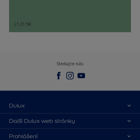
L1.21.58
Sledujte nás
Dulux
O nás
Další Dulux web stránky
Kontaktujte nás
duluxmalir.cz
Prohlášení
Najít obchod