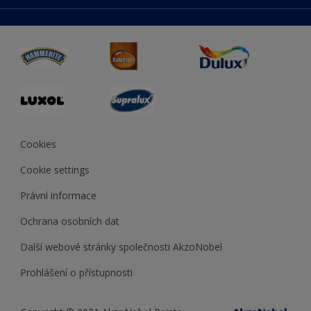
duluxmaliar.sk
Mapa stránek
Přístupnost
duluxprodejnabarev.cz
Přesnost barev
duluxpredajnafarieb.sk
Cookies
Cookie settings
Právní informace
Ochrana osobních dat
Další webové stránky společnosti AkzoNobel
Prohlášení o přístupnosti