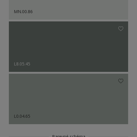
MN.00.86
L8.05.45
L0.04.65
Barevné schéma