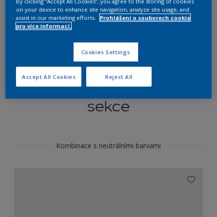
By clicking “Accept All Cookies”, you agree to the storing of cookies
Najít výrobek v tomto odstínu
on your device to enhance site navigation, analyze site usage, and
assist in our marketing efforts.
Prohlášení o souborech cookie
pro více informací.
Do toho
Cookies Settings
Accept All Cookies
Reject All
Koordinovat barevné
sekce
Kombinace s neutrálními barvami