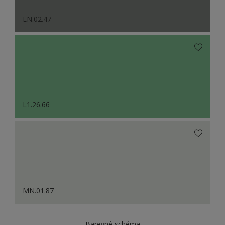
LN.02.47
L1.26.66
MN.01.87
Barevné schéma