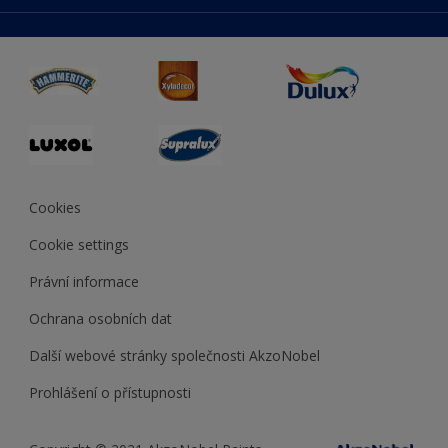
duluxmaliar.sk
Mapa stránek
Přístupnost
duluxprodejnabarev.cz
Přesnost barev
duluxpredajnafarieb.sk
Cookies
Cookie settings
Právní informace
Ochrana osobních dat
Další webové stránky společnosti AkzoNobel
Prohlášení o přístupnosti