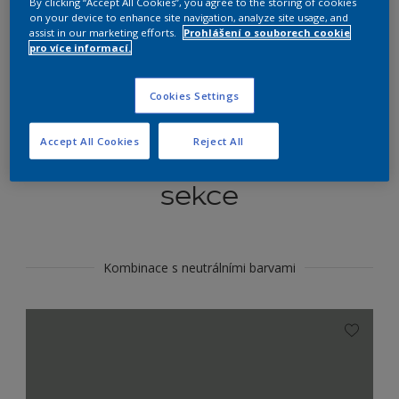
By clicking “Accept All Cookies”, you agree to the storing of cookies
Najít výrobek v tomto odstínu
on your device to enhance site navigation, analyze site usage, and
assist in our marketing efforts.
Prohlášení o souborech cookie
pro více informací.
Do toho
Cookies Settings
Accept All Cookies
Reject All
Koordinovat barevné
sekce
Kombinace s neutrálními barvami