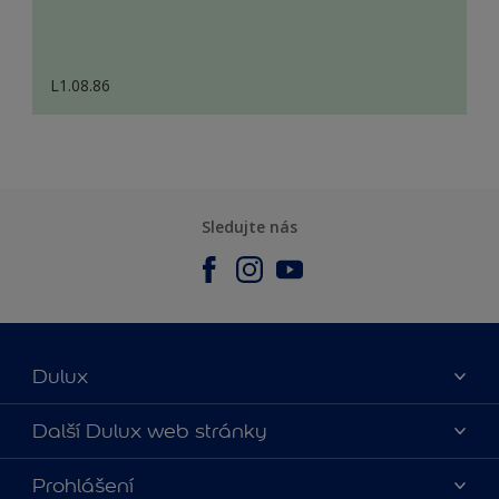
L1.08.86
Sledujte nás
Dulux
O nás
Další Dulux web stránky
Kontaktujte nás
duluxmalir.cz
Prohlášení
Najít obchod