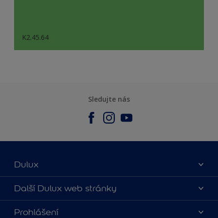
K2.45.64
Sledujte nás
Dulux
O nás
Další Dulux web stránky
Kontaktujte nás
duluxmalir.cz
Prohlášení
Najít obchod