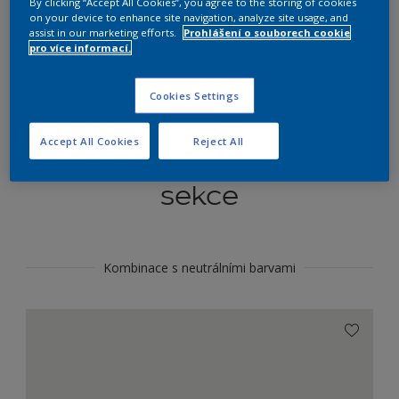
By clicking “Accept All Cookies”, you agree to the storing of cookies
Najít výrobek v tomto odstínu
on your device to enhance site navigation, analyze site usage, and
assist in our marketing efforts.
Prohlášení o souborech cookie
pro více informací.
Do toho
Cookies Settings
Accept All Cookies
Reject All
Koordinovat barevné
sekce
Kombinace s neutrálními barvami