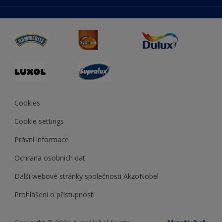
duluxmaliar.sk
Mapa stránek
Přístupnost
duluxprodejnabarev.cz
Přesnost barev
duluxpredajnafarieb.sk
Cookies
Cookie settings
Právní informace
Ochrana osobních dat
Další webové stránky společnosti AkzoNobel
Prohlášení o přístupnosti