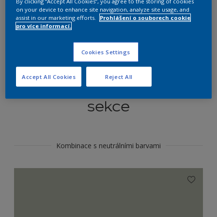
By clicking “Accept All Cookies”, you agree to the storing of cookies
Najít výrobek v tomto odstínu
on your device to enhance site navigation, analyze site usage, and
assist in our marketing efforts.
Prohlášení o souborech cookie
pro více informací.
Do toho
Cookies Settings
Accept All Cookies
Reject All
Koordinovat barevné
sekce
Kombinace s neutrálními barvami