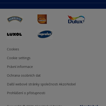
duluxmaliar.sk
Mapa stránek
Přístupnost
duluxprodejnabarev.cz
Přesnost barev
duluxpredajnafarieb.sk
Cookies
Cookie settings
Právní informace
Ochrana osobních dat
Další webové stránky společnosti AkzoNobel
Prohlášení o přístupnosti