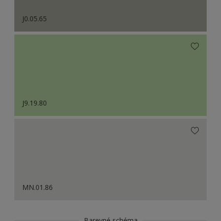
J0.05.65
J9.19.80
MN.01.86
Barevné schéma