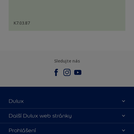
K7.03.87
Sledujte nás
Dulux
O nás
Další Dulux web stránky
Kontaktujte nás
duluxmalir.cz
Prohlášení
Najít obchod