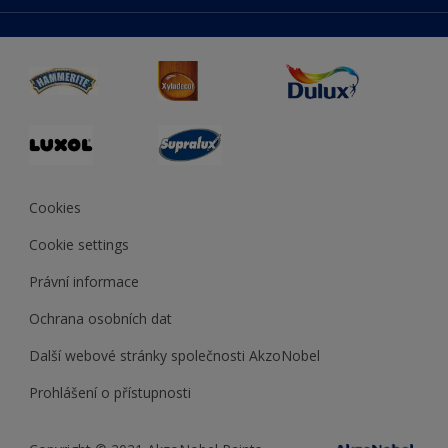
duluxmaliar.sk
Mapa stránek
Přístupnost
duluxprodejnabarev.cz
Přesnost barev
duluxpredajnafarieb.sk
Cookies
Cookie settings
Právní informace
Ochrana osobních dat
Další webové stránky společnosti AkzoNobel
Prohlášení o přístupnosti