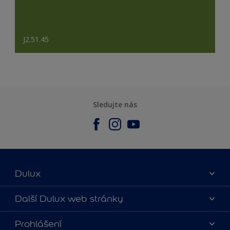
J2.51.45
Sledujte nás
Dulux
O nás
Další Dulux web stránky
Kontaktujte nás
duluxmalir.cz
Prohlášení
Najít obchod