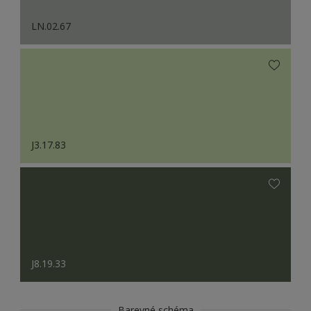
LN.02.67
J3.17.83
J8.19.33
Barevné schéma