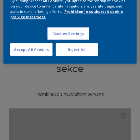
By clicking “Accept All Cookies”, you agree to the storing of cookies
Najít výrobek v tomto odstínu
on your device to enhance site navigation, analyze site usage, and
assist in our marketing efforts.
Prohlášení o souborech cookie
pro více informací.
Do toho
Cookies Settings
Accept All Cookies
Reject All
Koordinovat barevné
sekce
Kombinace s neutrálními barvami