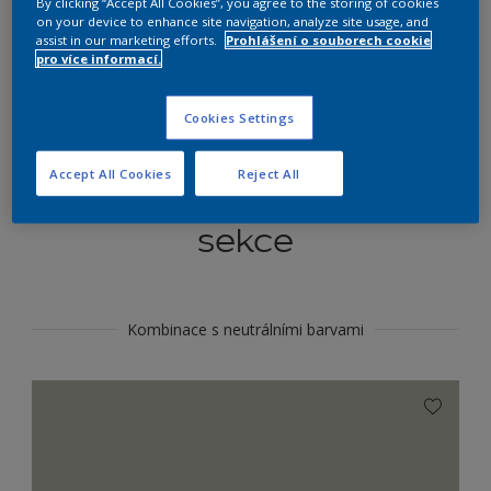
By clicking “Accept All Cookies”, you agree to the storing of cookies
Najít výrobek v tomto odstínu
on your device to enhance site navigation, analyze site usage, and
assist in our marketing efforts.
Prohlášení o souborech cookie
pro více informací.
Do toho
Cookies Settings
Accept All Cookies
Reject All
Koordinovat barevné
sekce
Kombinace s neutrálními barvami