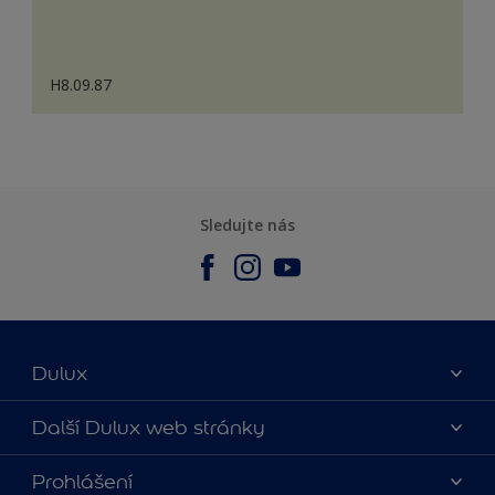
H8.09.87
Sledujte nás
Dulux
O nás
Další Dulux web stránky
Kontaktujte nás
duluxmalir.cz
Prohlášení
Najít obchod