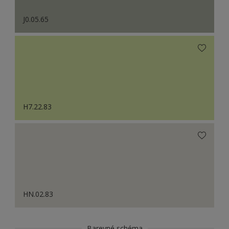
J0.05.65
H7.22.83
HN.02.83
Barevné schéma