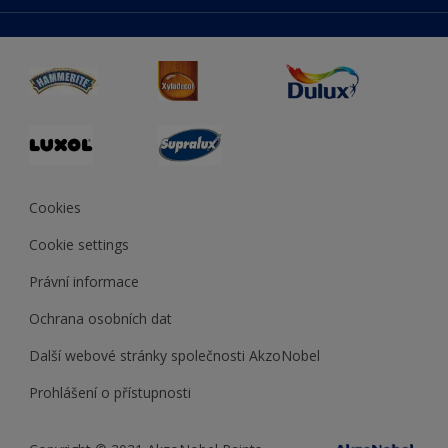
duluxmaliar.sk
Mapa stránek
Přístupnost
duluxprodejnabarev.cz
Přesnost barev
duluxpredajnafarieb.sk
Cookies
Cookie settings
Právní informace
Ochrana osobních dat
Další webové stránky společnosti AkzoNobel
Prohlášení o přístupnosti