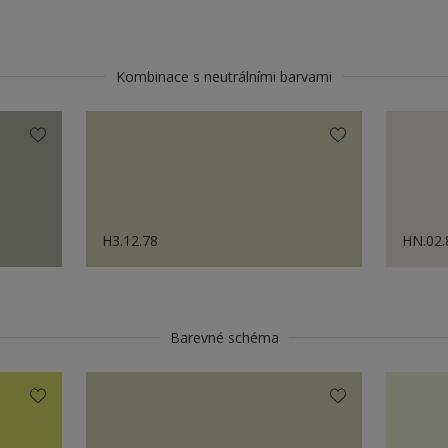
Kombinace s neutrálními barvami
H3.12.78
HN.02.
Barevné schéma