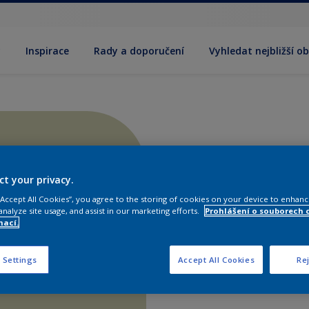
y
Inspirace
Rady a doporučení
Vyhledat nejbližší o
ct your privacy.
 “Accept All Cookies”, you agree to the storing of cookies on your device to enhanc
analyze site usage, and assist in our marketing efforts.
Prohlášení o souborech 
mací.
 Settings
Accept All Cookies
Rej