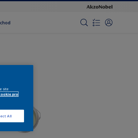
bchod
e site
cookie pro
ect All