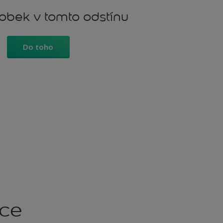
robek v tomto odstínu
Do toho
kce