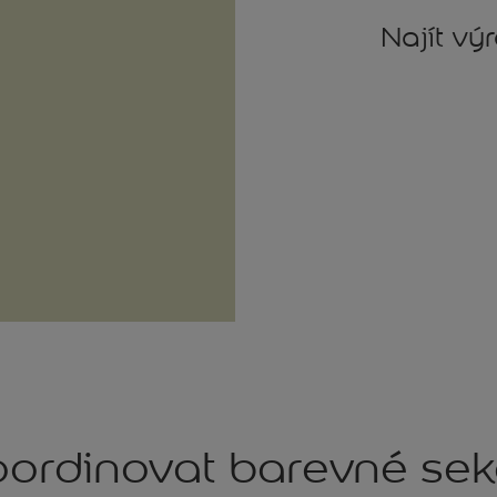
Najít vý
ordinovat barevné se