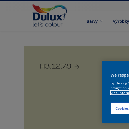
Barvy
Výrobk
H3.12.78
We respe
By clicking
navigation, 
více infor
Cookies