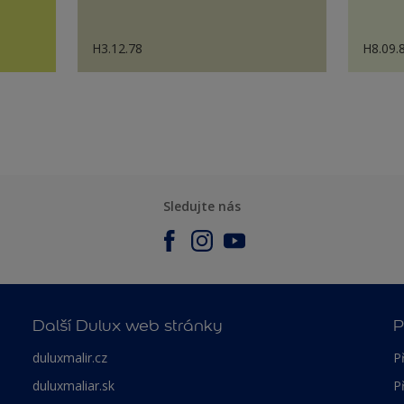
H3.12.78
H8.09.
Sledujte nás
Další Dulux web stránky
P
duluxmalir.cz
P
duluxmaliar.sk
P