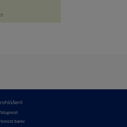
87
rohlášení
řístupnost
řesnost barev