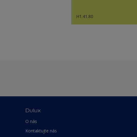
H1.41.80
Dulux
O nás
Kontaktujte nás