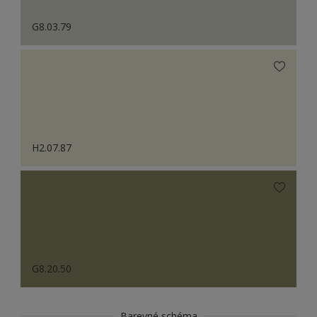
G8.03.79
H2.07.87
G8.20.50
Barevné schéma