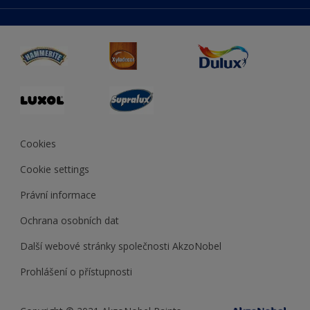
duluxmaliar.sk
Mapa stránek
Přístupnost
duluxprodejnabarev.cz
Přesnost barev
duluxpredajnafarieb.sk
Cookies
Cookie settings
Právní informace
Ochrana osobních dat
Další webové stránky společnosti AkzoNobel
Prohlášení o přístupnosti