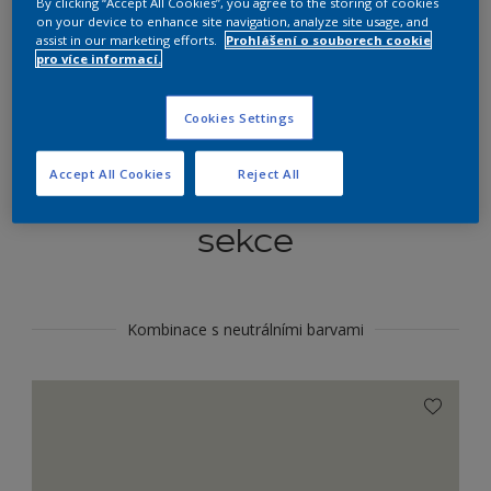
By clicking “Accept All Cookies”, you agree to the storing of cookies
Najít výrobek v tomto odstínu
on your device to enhance site navigation, analyze site usage, and
assist in our marketing efforts.
Prohlášení o souborech cookie
pro více informací.
Do toho
Cookies Settings
Accept All Cookies
Reject All
Koordinovat barevné
sekce
Kombinace s neutrálními barvami