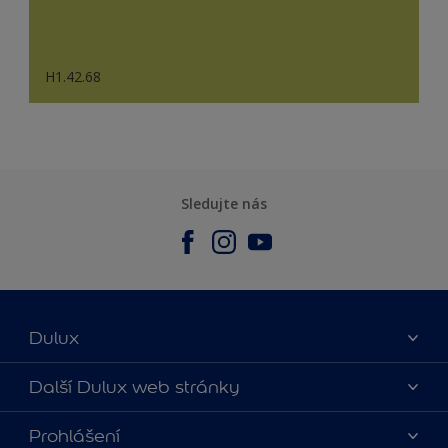
H1.42.68
Sledujte nás
Dulux
O nás
Další Dulux web stránky
Kontaktujte nás
duluxmalir.cz
Prohlášení
Najít obchod