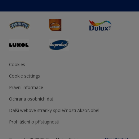
duluxmaliar.sk
Mapa stránek
Přístupnost
duluxprodejnabarev.cz
Přesnost barev
duluxpredajnafarieb.sk
Cookies
Cookie settings
Právní informace
Ochrana osobních dat
Další webové stránky společnosti AkzoNobel
Prohlášení o přístupnosti