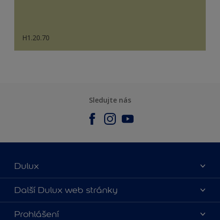
H1.20.70
Sledujte nás
Dulux
O nás
Další Dulux web stránky
Kontaktujte nás
duluxmalir.cz
Prohlášení
Najít obchod