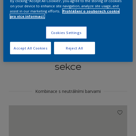
By clicking “Accept All Cookies”, you agree to the storing of cookies
Najít výrobek v tomto odstínu
on your device to enhance site navigation, analyze site usage, and
assist in our marketing efforts.
Prohlášení o souborech cookie
pro více informací.
Do toho
Cookies Settings
Accept All Cookies
Reject All
Koordinovat barevné
sekce
Kombinace s neutrálními barvami