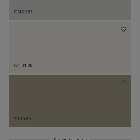
ON.00.81
GN.01.88
F9.10.60
Barevné schéma