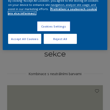
By clicking “Accept All Cookies”, you agree to the storing of cookies
Najít výrobek v tomto odstínu
on your device to enhance site navigation, analyze site usage, and
assist in our marketing efforts.
Prohlášení o souborech cookie
pro více informací.
Do toho
Cookies Settings
Accept All Cookies
Reject All
Koordinovat barevné
sekce
Kombinace s neutrálními barvami