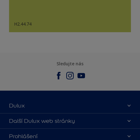
H2.44.74
Sledujte nás
Dulux
O nás
Další Dulux web stránky
Kontaktujte nás
duluxmalir.cz
Prohlášení
Najít obchod