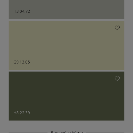
H3.04.72
G9.13.85
H8.22.39
Barevné schéma