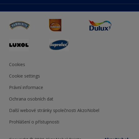
duluxmaliar.sk
Mapa stránek
Přístupnost
duluxprodejnabarev.cz
Přesnost barev
duluxpredajnafarieb.sk
Cookies
Cookie settings
Právní informace
Ochrana osobních dat
Další webové stránky společnosti AkzoNobel
Prohlášení o přístupnosti