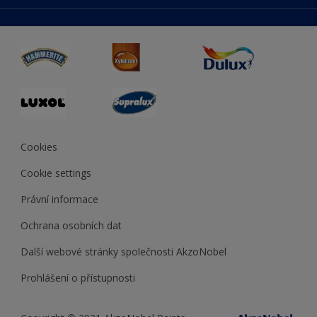
duluxmaliar.sk
Mapa stránek
Přístupnost
duluxprodejnabarev.cz
Přesnost barev
duluxpredajnafarieb.sk
Cookies
Cookie settings
Právní informace
Ochrana osobních dat
Další webové stránky společnosti AkzoNobel
Prohlášení o přístupnosti