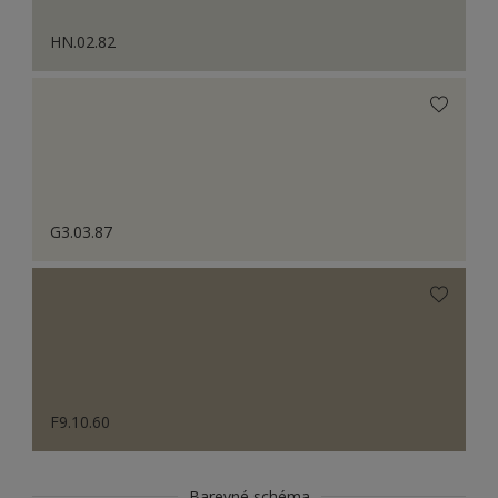
HN.02.82
G3.03.87
F9.10.60
Barevné schéma