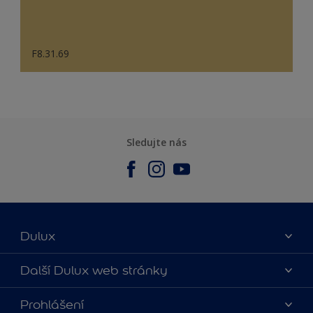
F8.31.69
Sledujte nás
Dulux
O nás
Další Dulux web stránky
Kontaktujte nás
duluxmalir.cz
Prohlášení
Najít obchod