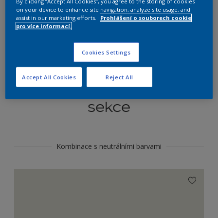
By clicking “Accept All Cookies”, you agree to the storing of cookies
Najít výrobek v tomto odstínu
on your device to enhance site navigation, analyze site usage, and
assist in our marketing efforts.
Prohlášení o souborech cookie
pro více informací.
Do toho
Cookies Settings
Accept All Cookies
Reject All
Koordinovat barevné
sekce
Kombinace s neutrálními barvami