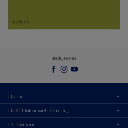
H2.50.60
Sledujte nás
Dulux
O nás
Další Dulux web stránky
Kontaktujte nás
duluxmalir.cz
Prohlášení
Najít obchod