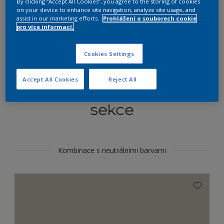
By clicking “Accept All Cookies”, you agree to the storing of cookies
Najít výrobek v tomto odstínu
on your device to enhance site navigation, analyze site usage, and
assist in our marketing efforts.
Prohlášení o souborech cookie
pro více informací.
Do toho
Cookies Settings
Accept All Cookies
Reject All
Koordinovat barevné
sekce
Kombinace s neutrálními barvami