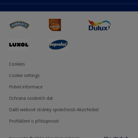
duluxmaliar.sk
Mapa stránek
Přístupnost
duluxprodejnabarev.cz
Přesnost barev
duluxpredajnafarieb.sk
Cookies
Cookie settings
Právní informace
Ochrana osobních dat
Další webové stránky společnosti AkzoNobel
Prohlášení o přístupnosti