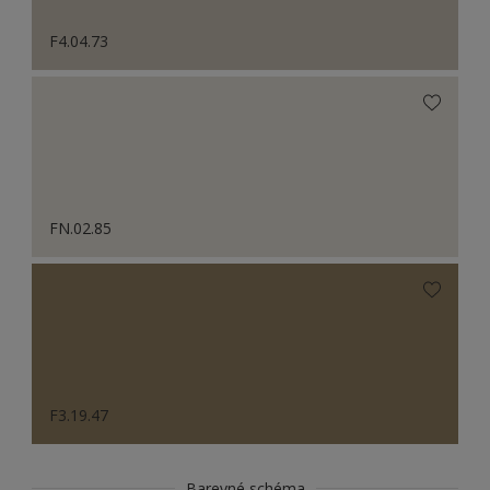
F4.04.73
FN.02.85
F3.19.47
Barevné schéma