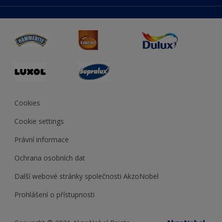
duluxmaliar.sk
Mapa stránek
Přístupnost
duluxprodejnabarev.cz
Přesnost barev
duluxpredajnafarieb.sk
Cookies
Cookie settings
Právní informace
Ochrana osobních dat
Další webové stránky společnosti AkzoNobel
Prohlášení o přístupnosti