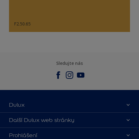
F2.50.65
Sledujte nás
Dulux
O nás
Další Dulux web stránky
Kontaktujte nás
duluxmalir.cz
Prohlášení
Najít obchod