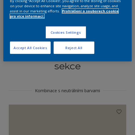
By clicking “Accept All Cookies”, you agree to the storing of cookies
Najít výrobek v tomto odstínu
on your device to enhance site navigation, analyze site usage, and
assist in our marketing efforts.
Prohlášení o souborech cookie
pro více informací.
Do toho
Cookies Settings
Accept All Cookies
Reject All
Koordinovat barevné
sekce
Kombinace s neutrálními barvami