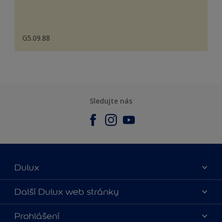
G5.09.88
Sledujte nás
Dulux
O nás
Další Dulux web stránky
Kontaktujte nás
duluxmalir.cz
Prohlášení
Najít obchod