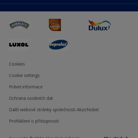
duluxmaliar.sk
Mapa stránek
Přístupnost
duluxprodejnabarev.cz
Přesnost barev
duluxpredajnafarieb.sk
Cookies
Cookie settings
Právní informace
Ochrana osobních dat
Další webové stránky společnosti AkzoNobel
Prohlášení o přístupnosti