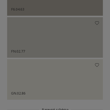
F6.04.63
FN.02.77
GN.02.86
Barevné schéma