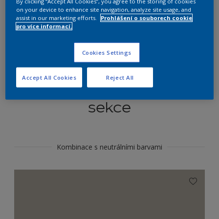
By clicking “Accept All Cookies”, you agree to the storing of cookies
Najít výrobek v tomto odstínu
on your device to enhance site navigation, analyze site usage, and
assist in our marketing efforts.
Prohlášení o souborech cookie
pro více informací.
Do toho
Cookies Settings
Accept All Cookies
Reject All
Koordinovat barevné
sekce
Kombinace s neutrálními barvami