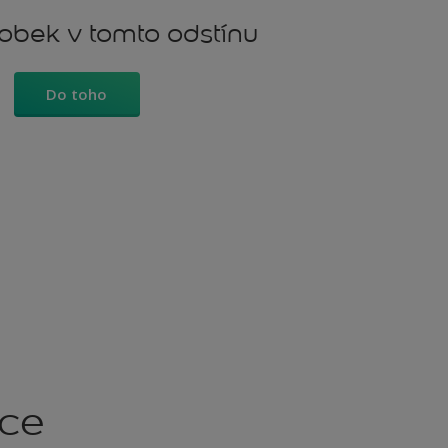
robek v tomto odstínu
Do toho
kce