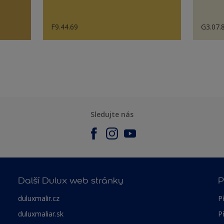
F9.44.69
G3.07.
Sledujte nás
Další Dulux web stránky
P
duluxmalir.cz
P
duluxmaliar.sk
P