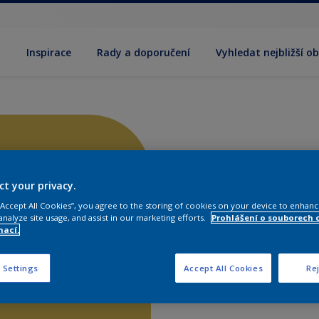
y
Inspirace
Rady a doporučení
Vyhledat nejbližší o
ct your privacy.
 “Accept All Cookies”, you agree to the storing of cookies on your device to enhanc
analyze site usage, and assist in our marketing efforts.
Prohlášení o souborech 
mací.
 Settings
Accept All Cookies
Rej