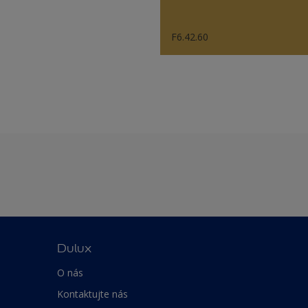
F6.42.60
Dulux
O nás
Kontaktujte nás