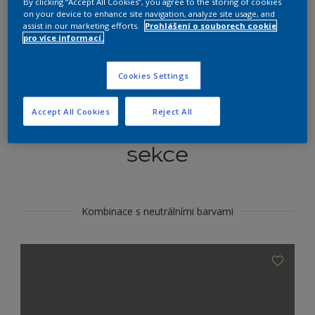
By clicking “Accept All Cookies”, you agree to the storing of cookies
Najít výrobek v tomto odstínu
on your device to enhance site navigation, analyze site usage, and
assist in our marketing efforts.
Prohlášení o souborech cookie
pro více informací.
Do toho
Cookies Settings
Accept All Cookies
Reject All
Koordinovat barevné
sekce
Kombinace s neutrálními barvami