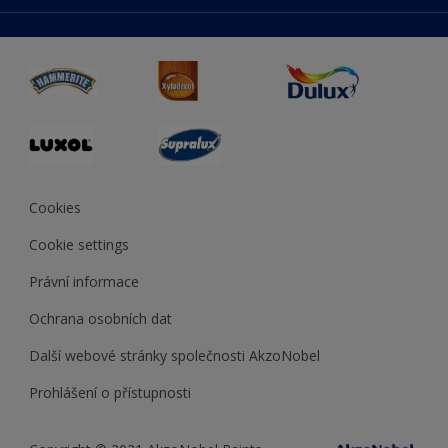
duluxmaliar.sk
Mapa stránek
Přístupnost
duluxprodejnabarev.cz
Přesnost barev
duluxpredajnafarieb.sk
Cookies
Cookie settings
Právní informace
Ochrana osobních dat
Další webové stránky společnosti AkzoNobel
Prohlášení o přístupnosti