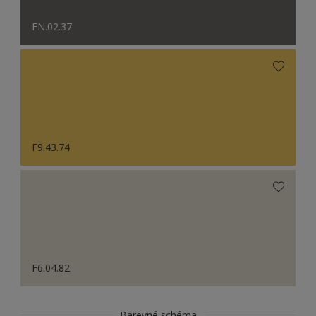
FN.02.37
F9.43.74
F6.04.82
Barevné schéma