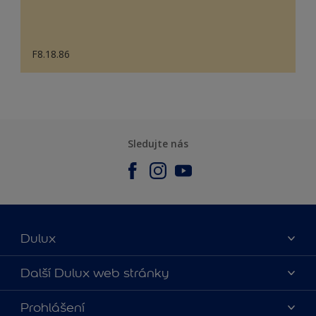
F8.18.86
Sledujte nás
Dulux
O nás
Další Dulux web stránky
Kontaktujte nás
duluxmalir.cz
Prohlášení
Najít obchod