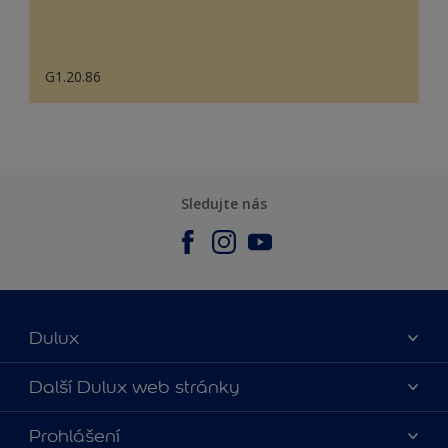
G1.20.86
Sledujte nás
Dulux
O nás
Další Dulux web stránky
Kontaktujte nás
duluxmalir.cz
Prohlášení
Najít obchod