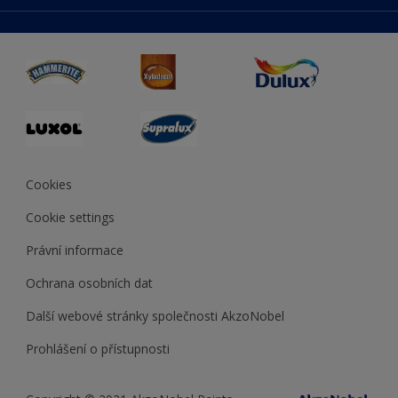
duluxmaliar.sk
Mapa stránek
Přístupnost
duluxprodejnabarev.cz
Přesnost barev
duluxpredajnafarieb.sk
Cookies
Cookie settings
Právní informace
Ochrana osobních dat
Další webové stránky společnosti AkzoNobel
Prohlášení o přístupnosti