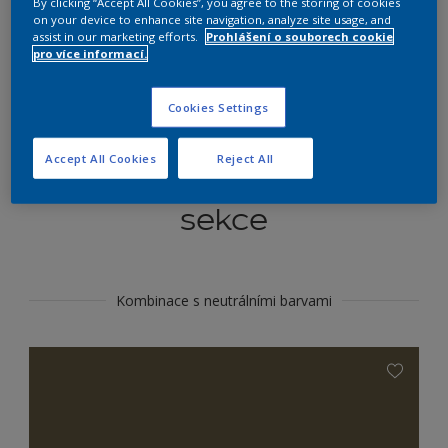
By clicking “Accept All Cookies”, you agree to the storing of cookies
Najít výrobek v tomto odstínu
on your device to enhance site navigation, analyze site usage, and
assist in our marketing efforts.
Prohlášení o souborech cookie
pro více informací.
Do toho
Cookies Settings
Accept All Cookies
Reject All
Koordinovat barevné
sekce
Kombinace s neutrálními barvami