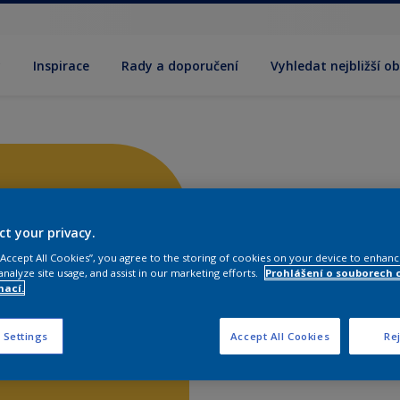
y
Inspirace
Rady a doporučení
Vyhledat nejbližší o
ct your privacy.
 “Accept All Cookies”, you agree to the storing of cookies on your device to enhanc
analyze site usage, and assist in our marketing efforts.
Prohlášení o souborech 
mací.
 Settings
Accept All Cookies
Rej