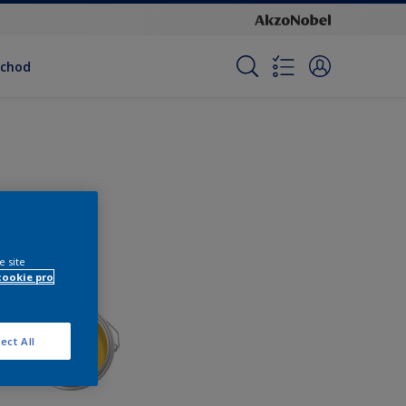
bchod
e site
cookie pro
ect All