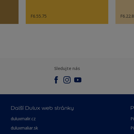
F6.55.75
F6.22.
Sledujte nás
Další Dulux web stránky
P
duluxmalir.cz
P
duluxmaliar.sk
P