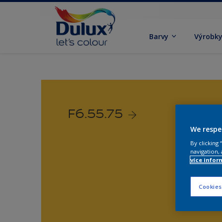
Barvy
Výrobk
F6.55.75
We respe
By clicking
navigation, 
více infor
Cookies