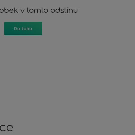
robek v tomto odstínu
Do toho
kce