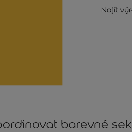
Najít vý
ordinovat barevné se