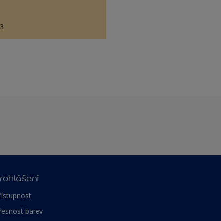
83
rohlášení
řístupnost
řesnost barev