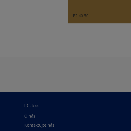
F2.40.50
Dulux
O nás
Kontaktujte nás