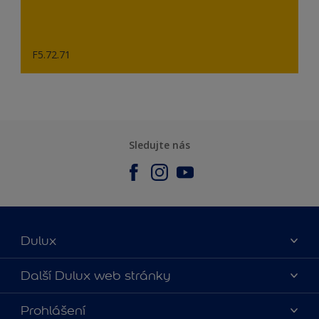
F5.72.71
Sledujte nás
Dulux
O nás
Další Dulux web stránky
Kontaktujte nás
duluxmalir.cz
Prohlášení
Najít obchod