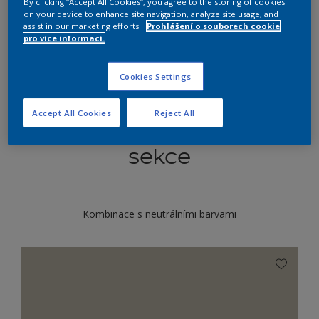
By clicking “Accept All Cookies”, you agree to the storing of cookies
Najít výrobek v tomto odstínu
on your device to enhance site navigation, analyze site usage, and
assist in our marketing efforts.
Prohlášení o souborech cookie
pro více informací.
Do toho
Cookies Settings
Accept All Cookies
Reject All
Koordinovat barevné
sekce
Kombinace s neutrálními barvami