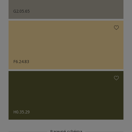
G2.05.65
F6.24.83
H0.35.29
Barevné schéma