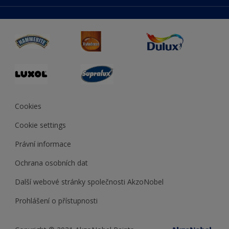
duluxmaliar.sk
Mapa stránek
Přístupnost
duluxprodejnabarev.cz
Přesnost barev
duluxpredajnafarieb.sk
Cookies
Cookie settings
Právní informace
Ochrana osobních dat
Další webové stránky společnosti AkzoNobel
Prohlášení o přístupnosti