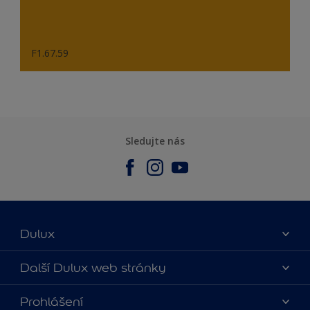
F1.67.59
Sledujte nás
Dulux
O nás
Další Dulux web stránky
Kontaktujte nás
duluxmalir.cz
Prohlášení
Najít obchod