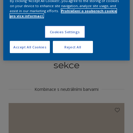
By clicking “Accept All Cookies”, you agree to the storing of cookies
Najít výrobek v tomto odstínu
on your device to enhance site navigation, analyze site usage, and
assist in our marketing efforts.
Prohlášení o souborech cookie
pro více informací.
Do toho
Cookies Settings
Accept All Cookies
Reject All
Koordinovat barevné
sekce
Kombinace s neutrálními barvami