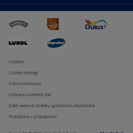
duluxmaliar.sk
Mapa stránek
Přístupnost
duluxprodejnabarev.cz
Přesnost barev
duluxpredajnafarieb.sk
Cookies
Cookie settings
Právní informace
Ochrana osobních dat
Další webové stránky společnosti AkzoNobel
Prohlášení o přístupnosti