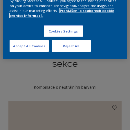
By clicking “Accept All Cookies”, you agree to the storing of cookies
Najít výrobek v tomto odstínu
on your device to enhance site navigation, analyze site usage, and
assist in our marketing efforts.
Prohlášení o souborech cookie
pro více informací.
Do toho
Cookies Settings
Accept All Cookies
Reject All
Koordinovat barevné
sekce
Kombinace s neutrálními barvami