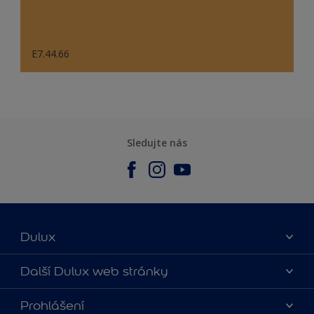
E7.44.66
Sledujte nás
Dulux
O nás
Další Dulux web stránky
Kontaktujte nás
duluxmalir.cz
Prohlášení
Najít obchod