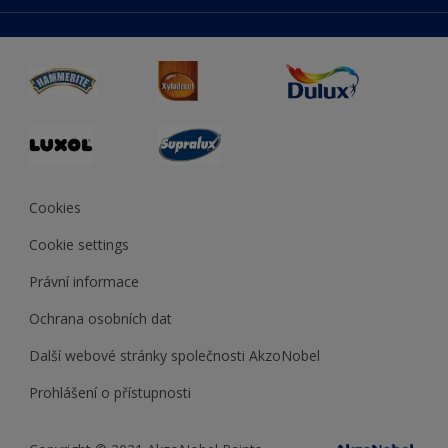
duluxmaliar.sk
Mapa stránek
Přístupnost
duluxprodejnabarev.cz
Přesnost barev
duluxpredajnafarieb.sk
Cookies
Cookie settings
Právní informace
Ochrana osobních dat
Další webové stránky společnosti AkzoNobel
Prohlášení o přístupnosti