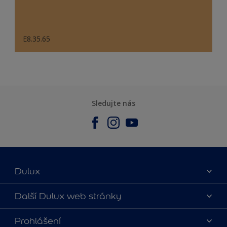
E8.35.65
Sledujte nás
Dulux
O nás
Další Dulux web stránky
Kontaktujte nás
duluxmalir.cz
Prohlášení
Najít obchod