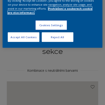
By clicking “Accept All Cookies”, you agree to the storing of cookies
Najít výrobek v tomto odstínu
on your device to enhance site navigation, analyze site usage, and
assist in our marketing efforts.
Prohlášení o souborech cookie
pro více informací.
Do toho
Cookies Settings
Accept All Cookies
Reject All
Koordinovat barevné
sekce
Kombinace s neutrálními barvami