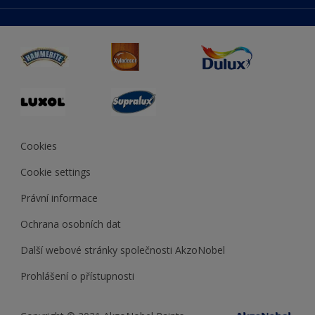
duluxmaliar.sk
Mapa stránek
Přístupnost
duluxprodejnabarev.cz
Přesnost barev
duluxpredajnafarieb.sk
Cookies
Cookie settings
Právní informace
Ochrana osobních dat
Další webové stránky společnosti AkzoNobel
Prohlášení o přístupnosti