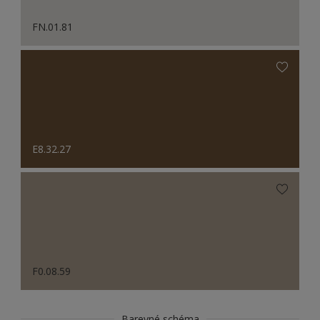
FN.01.81
E8.32.27
F0.08.59
Barevné schéma