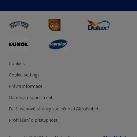
duluxmaliar.sk
Mapa stránek
Přístupnost
duluxprodejnabarev.cz
Přesnost barev
duluxpredajnafarieb.sk
Cookies
Cookie settings
Právní informace
Ochrana osobních dat
Další webové stránky společnosti AkzoNobel
Prohlášení o přístupnosti