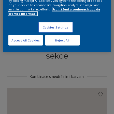
By clicking “Accept All Cookies”, you agree to the storing of cookies
Najít výrobek v tomto odstínu
on your device to enhance site navigation, analyze site usage, and
assist in our marketing efforts.
Prohlášení o souborech cookie
pro více informací.
Do toho
Cookies Settings
Accept All Cookies
Reject All
Koordinovat barevné
sekce
Kombinace s neutrálními barvami