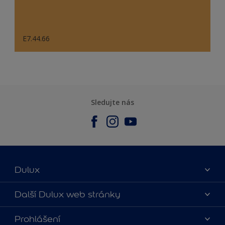
E7.44.66
Sledujte nás
Dulux
O nás
Další Dulux web stránky
Kontaktujte nás
duluxmalir.cz
Prohlášení
Najít obchod