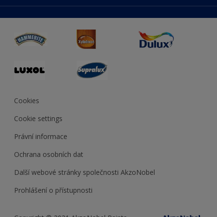
duluxmaliar.sk
Mapa stránek
Přístupnost
duluxprodejnabarev.cz
Přesnost barev
duluxpredajnafarieb.sk
Cookies
Cookie settings
Právní informace
Ochrana osobních dat
Další webové stránky společnosti AkzoNobel
Prohlášení o přístupnosti