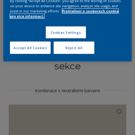
By clicking “Accept All Cookies”, you agree to the storing of cookies
Najít výrobek v tomto odstínu
on your device to enhance site navigation, analyze site usage, and
assist in our marketing efforts.
Prohlášení o souborech cookie
pro více informací.
Do toho
Cookies Settings
Accept All Cookies
Reject All
Koordinovat barevné
sekce
Kombinace s neutrálními barvami