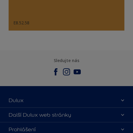
E8.52.58
Sledujte nás
Dulux
O nás
Další Dulux web stránky
Kontaktujte nás
duluxmalir.cz
Prohlášení
Najít obchod