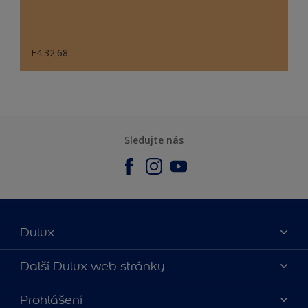
E4.32.68
Sledujte nás
Dulux
O nás
Další Dulux web stránky
Kontaktujte nás
duluxmalir.cz
Prohlášení
Najít obchod