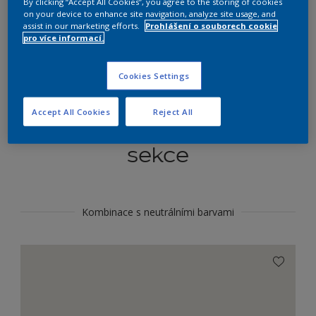
By clicking “Accept All Cookies”, you agree to the storing of cookies
Najít výrobek v tomto odstínu
on your device to enhance site navigation, analyze site usage, and
assist in our marketing efforts.
Prohlášení o souborech cookie
pro více informací.
Do toho
Cookies Settings
Accept All Cookies
Reject All
Koordinovat barevné
sekce
Kombinace s neutrálními barvami