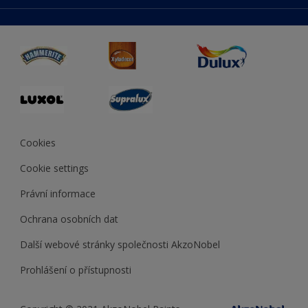
duluxmaliar.sk
Mapa stránek
Přístupnost
duluxprodejnabarev.cz
Přesnost barev
duluxpredajnafarieb.sk
Cookies
Cookie settings
Právní informace
Ochrana osobních dat
Další webové stránky společnosti AkzoNobel
Prohlášení o přístupnosti