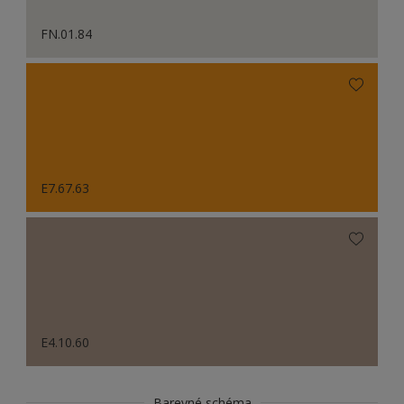
FN.01.84
E7.67.63
E4.10.60
Barevné schéma