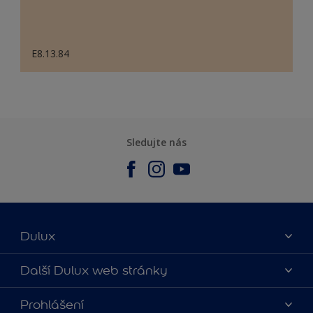
E8.13.84
Sledujte nás
Dulux
O nás
Další Dulux web stránky
Kontaktujte nás
duluxmalir.cz
Prohlášení
Najít obchod