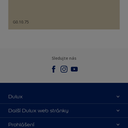
G0.10.75
Sledujte nás
Dulux
O nás
Další Dulux web stránky
Kontaktujte nás
duluxmalir.cz
Prohlášení
Najít obchod