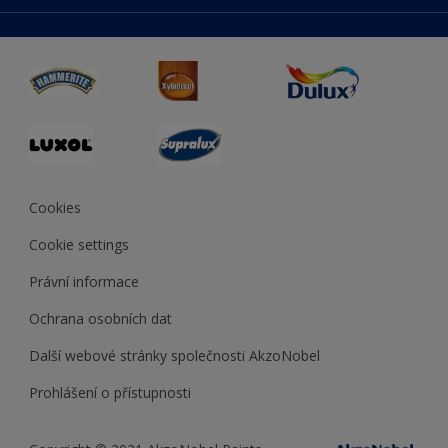
duluxmaliar.sk
Mapa stránek
Přístupnost
duluxprodejnabarev.cz
Přesnost barev
duluxpredajnafarieb.sk
Cookies
Cookie settings
Právní informace
Ochrana osobních dat
Další webové stránky společnosti AkzoNobel
Prohlášení o přístupnosti