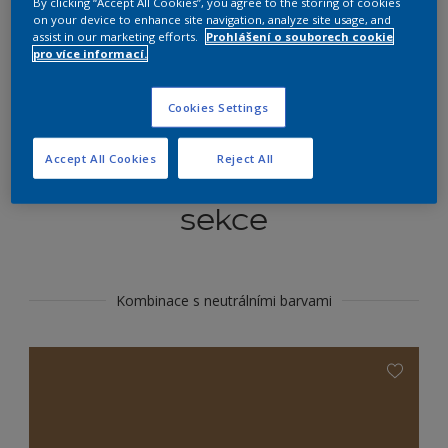
By clicking “Accept All Cookies”, you agree to the storing of cookies
Najít výrobek v tomto odstínu
on your device to enhance site navigation, analyze site usage, and
assist in our marketing efforts.
Prohlášení o souborech cookie
pro více informací.
Do toho
Cookies Settings
Accept All Cookies
Reject All
Koordinovat barevné
sekce
Kombinace s neutrálními barvami