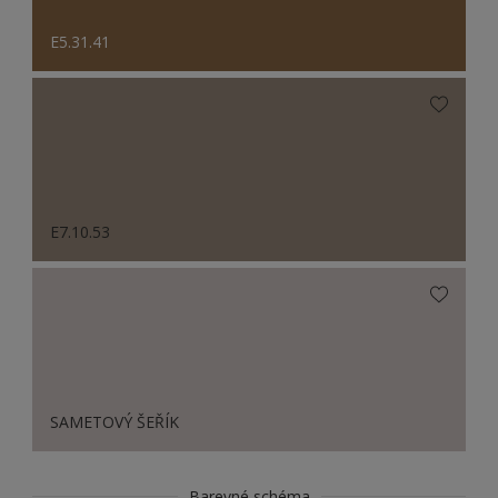
E5.31.41
E7.10.53
SAMETOVÝ ŠEŘÍK
Barevné schéma