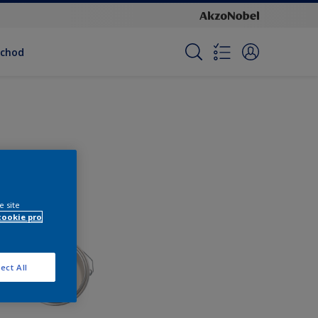
bchod
e site
cookie pro
ect All