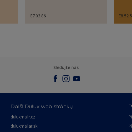
E7.03.86
E8.52.
Sledujte nás
Další Dulux web stránky
P
duluxmalir.cz
P
duluxmaliar.sk
P