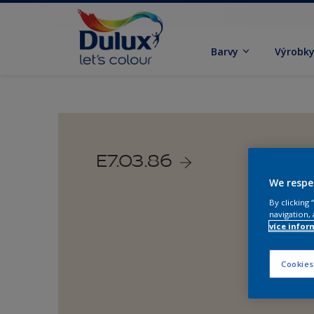
Barvy
Výrobk
E7.03.86
We respe
By clicking
navigation, 
více infor
Cookies