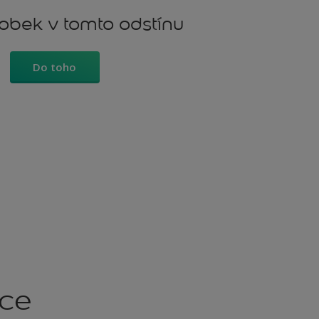
robek v tomto odstínu
Do toho
kce