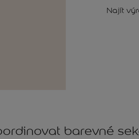
Najít vý
ordinovat barevné se