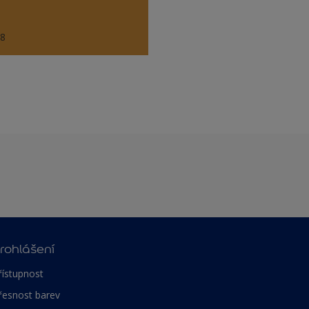
58
rohlášení
řístupnost
řesnost barev