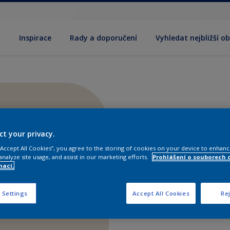
y
Inspirace
Rady a doporučení
Vyhledat nejbližší o
ct your privacy.
 “Accept All Cookies”, you agree to the storing of cookies on your device to enhanc
analyze site usage, and assist in our marketing efforts.
Prohlášení o souborech 
mací.
 Settings
Accept All Cookies
Rej