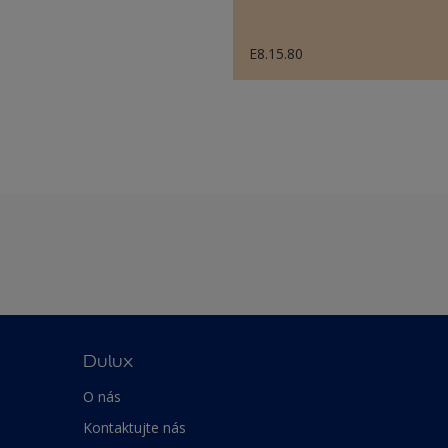
E8.15.80
Dulux
O nás
Kontaktujte nás