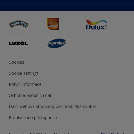
duluxmaliar.sk
Mapa stránek
Přístupnost
duluxprodejnabarev.cz
Přesnost barev
duluxpredajnafarieb.sk
Cookies
Cookie settings
Právní informace
Ochrana osobních dat
Další webové stránky společnosti AkzoNobel
Prohlášení o přístupnosti