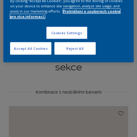
By clicking “Accept All Cookies”, you agree to the storing of cookies
Najít výrobek v tomto odstínu
on your device to enhance site navigation, analyze site usage, and
assist in our marketing efforts.
Prohlášení o souborech cookie
pro více informací.
Do toho
Cookies Settings
Accept All Cookies
Reject All
Koordinovat barevné
sekce
Kombinace s neutrálními barvami