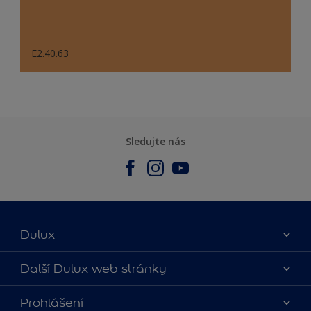
E2.40.63
Sledujte nás
Dulux
O nás
Další Dulux web stránky
Kontaktujte nás
duluxmalir.cz
Prohlášení
Najít obchod