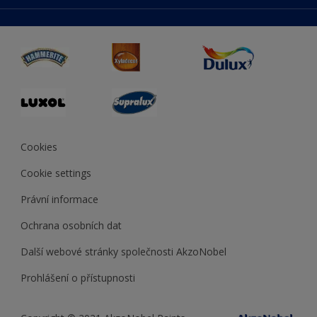
duluxmaliar.sk
Mapa stránek
Přístupnost
duluxprodejnabarev.cz
Přesnost barev
duluxpredajnafarieb.sk
Cookies
Cookie settings
Právní informace
Ochrana osobních dat
Další webové stránky společnosti AkzoNobel
Prohlášení o přístupnosti