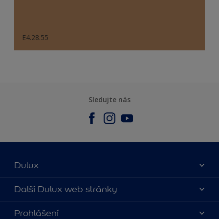
E4.28.55
Sledujte nás
Dulux
O nás
Další Dulux web stránky
Kontaktujte nás
duluxmalir.cz
Prohlášení
Najít obchod