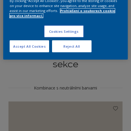
By clicking “Accept All Cookies”, you agree to the storing of cookies
Najít výrobek v tomto odstínu
on your device to enhance site navigation, analyze site usage, and
assist in our marketing efforts.
Prohlášení o souborech cookie
pro více informací.
Do toho
Cookies Settings
Accept All Cookies
Reject All
Koordinovat barevné
sekce
Kombinace s neutrálními barvami