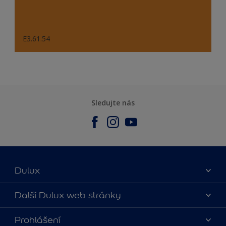
E3.61.54
Sledujte nás
Dulux
O nás
Další Dulux web stránky
Kontaktujte nás
duluxmalir.cz
Prohlášení
Najít obchod