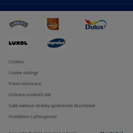
duluxmaliar.sk
Mapa stránek
Přístupnost
duluxprodejnabarev.cz
Přesnost barev
duluxpredajnafarieb.sk
Cookies
Cookie settings
Právní informace
Ochrana osobních dat
Další webové stránky společnosti AkzoNobel
Prohlášení o přístupnosti