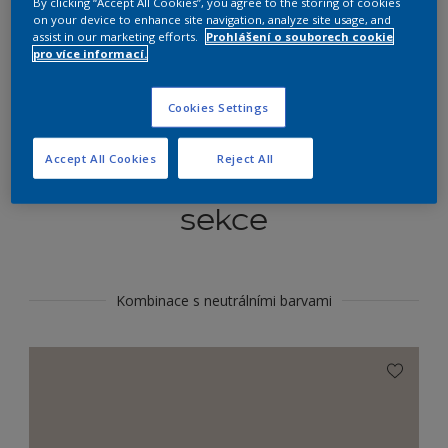
By clicking “Accept All Cookies”, you agree to the storing of cookies
Najít výrobek v tomto odstínu
on your device to enhance site navigation, analyze site usage, and
assist in our marketing efforts.
Prohlášení o souborech cookie
pro více informací.
Do toho
Cookies Settings
Accept All Cookies
Reject All
Koordinovat barevné
sekce
Kombinace s neutrálními barvami