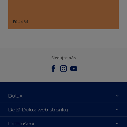
E0.44.64
Sledujte nás
Dulux
O nás
Další Dulux web stránky
Kontaktujte nás
duluxmalir.cz
Prohlášení
Najít obchod