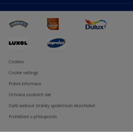
duluxmaliar.sk
Mapa stránek
Přístupnost
duluxprodejnabarev.cz
Přesnost barev
duluxpredajnafarieb.sk
Cookies
Cookie settings
Právní informace
Ochrana osobních dat
Další webové stránky společnosti AkzoNobel
Prohlášení o přístupnosti