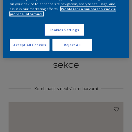
Najít výrobek v tomto odstínu
on your device to enhance site navigation, analyze site usage, and
assist in our marketing efforts.
Prohlášení o souborech cookie
pro více informací.
Do toho
Cookies Settings
Accept All Cookies
Reject All
Koordinovat barevné
sekce
Kombinace s neutrálními barvami