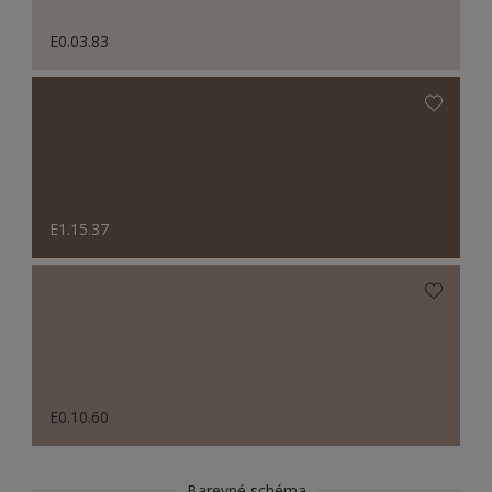
E0.03.83
E1.15.37
E0.10.60
Barevné schéma