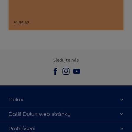
E1.39.67
Sledujte nás
Dulux
O nás
Další Dulux web stránky
Kontaktujte nás
duluxmalir.cz
Prohlášení
Najít obchod