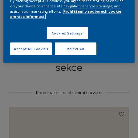
By clicking “Accept All Cookies”, you agree to the storing of cookies
Najít výrobek v tomto odstínu
on your device to enhance site navigation, analyze site usage, and
assist in our marketing efforts.
Prohlášení o souborech cookie
pro více informací.
Do toho
Cookies Settings
Accept All Cookies
Reject All
Koordinovat barevné
sekce
Kombinace s neutrálními barvami