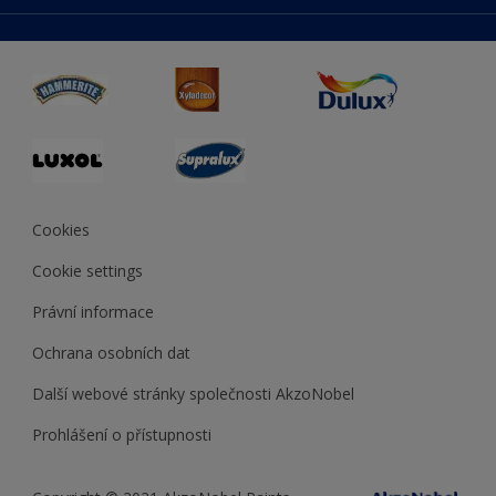
duluxmaliar.sk
Mapa stránek
Přístupnost
duluxprodejnabarev.cz
Přesnost barev
duluxpredajnafarieb.sk
Cookies
Cookie settings
Právní informace
Ochrana osobních dat
Další webové stránky společnosti AkzoNobel
Prohlášení o přístupnosti