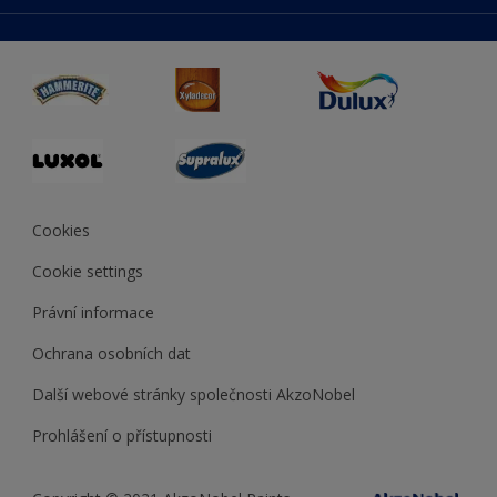
duluxmaliar.sk
Mapa stránek
Přístupnost
duluxprodejnabarev.cz
Přesnost barev
duluxpredajnafarieb.sk
Cookies
Cookie settings
Právní informace
Ochrana osobních dat
Další webové stránky společnosti AkzoNobel
Prohlášení o přístupnosti