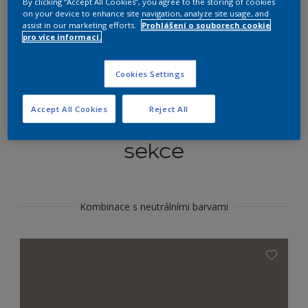
By clicking “Accept All Cookies”, you agree to the storing of cookies
Najít výrobek v tomto odstínu
on your device to enhance site navigation, analyze site usage, and
assist in our marketing efforts.
Prohlášení o souborech cookie
pro více informací.
Do toho
Cookies Settings
Accept All Cookies
Reject All
Koordinovat barevné
sekce
Kombinace s neutrálními barvami