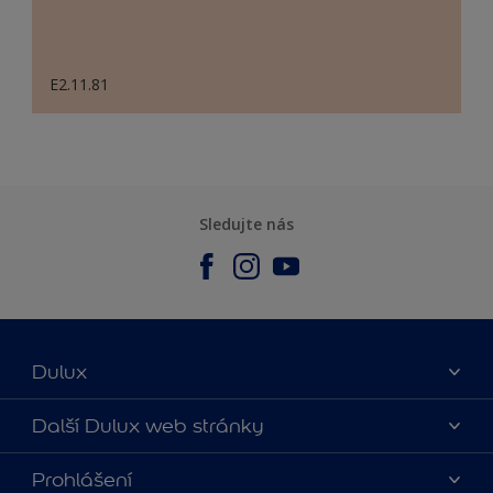
E2.11.81
Sledujte nás
Dulux
O nás
Další Dulux web stránky
Kontaktujte nás
duluxmalir.cz
Prohlášení
Najít obchod