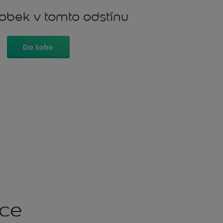
robek v tomto odstínu
Do toho
kce