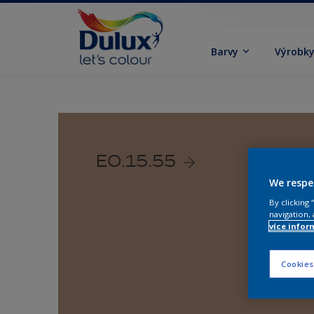
Barvy
Výrobk
E0.15.55
We respe
By clicking
navigation, 
více infor
Cookies