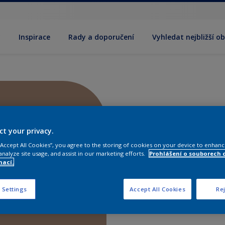
y
Inspirace
Rady a doporučení
Vyhledat nejbližší o
ct your privacy.
 “Accept All Cookies”, you agree to the storing of cookies on your device to enhanc
analyze site usage, and assist in our marketing efforts.
Prohlášení o souborech 
mací.
 Settings
Accept All Cookies
Rej