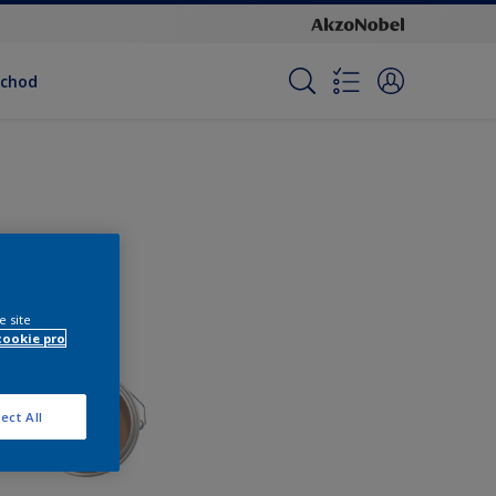
bchod
e site
cookie pro
ect All