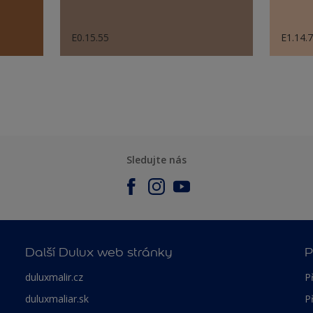
E0.15.55
E1.14.
Sledujte nás
Další Dulux web stránky
P
duluxmalir.cz
P
duluxmaliar.sk
P