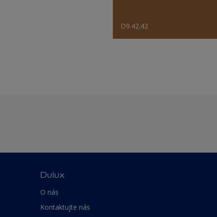
D9.42.42
Dulux
O nás
Kontaktujte nás