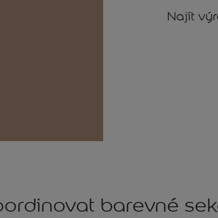
Najít vý
ordinovat barevné se