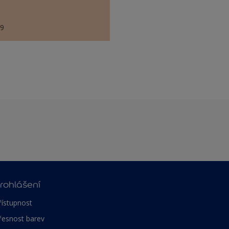
79
rohlášení
řístupnost
řesnost barev