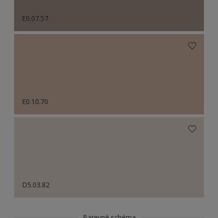
E0.07.57
E0.10.70
D5.03.82
Barevné schéma