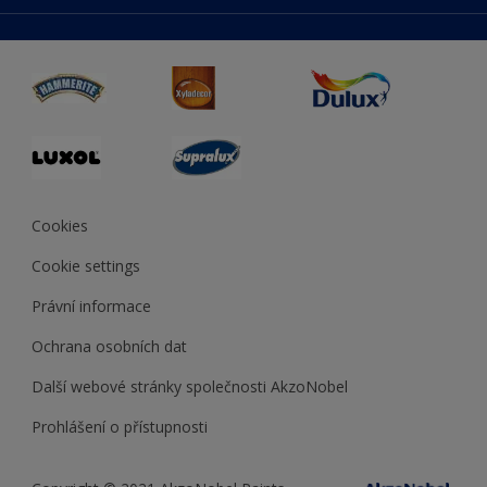
duluxmaliar.sk
Mapa stránek
Přístupnost
duluxprodejnabarev.cz
Přesnost barev
duluxpredajnafarieb.sk
Cookies
Cookie settings
Právní informace
Ochrana osobních dat
Další webové stránky společnosti AkzoNobel
Prohlášení o přístupnosti