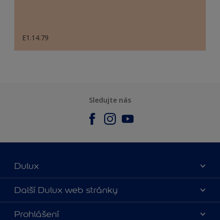
E1.14.79
Sledujte nás
Dulux
O nás
Další Dulux web stránky
Kontaktujte nás
duluxmalir.cz
Prohlášení
Najít obchod