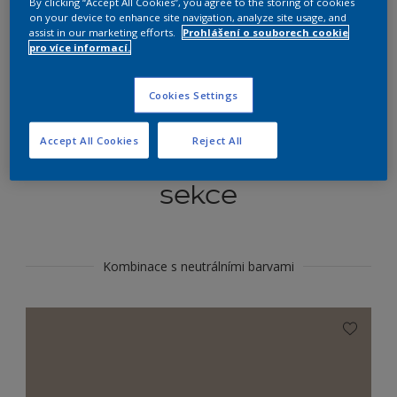
By clicking “Accept All Cookies”, you agree to the storing of cookies
Najít výrobek v tomto odstínu
on your device to enhance site navigation, analyze site usage, and
assist in our marketing efforts.
Prohlášení o souborech cookie
pro více informací.
Do toho
Cookies Settings
Accept All Cookies
Reject All
Koordinovat barevné
sekce
Kombinace s neutrálními barvami