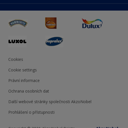
duluxmaliar.sk
Mapa stránek
Přístupnost
duluxprodejnabarev.cz
Přesnost barev
duluxpredajnafarieb.sk
Cookies
Cookie settings
Právní informace
Ochrana osobních dat
Další webové stránky společnosti AkzoNobel
Prohlášení o přístupnosti