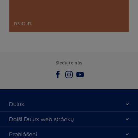
D3.42.47
Sledujte nás
Dulux
O nás
Další Dulux web stránky
Kontaktujte nás
duluxmalir.cz
Prohlášení
Najít obchod