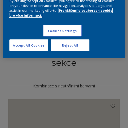
By clicking “Accept All Cookies”, you agree to the storing of cookies
Najít výrobek v tomto odstínu
on your device to enhance site navigation, analyze site usage, and
assist in our marketing efforts.
Prohlášení o souborech cookie
pro více informací.
Do toho
Cookies Settings
Accept All Cookies
Reject All
Koordinovat barevné
sekce
Kombinace s neutrálními barvami